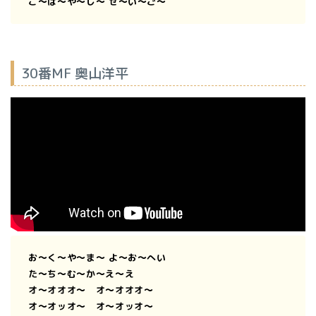
こ〜ば〜や〜し〜 せ〜い〜ご〜
30番MF 奥山洋平
お〜く〜や〜ま〜 よ〜お〜へい
た〜ち〜む〜か〜え〜え
オ〜オオオ〜 オ〜オオオ〜
オ〜オッオ〜 オ〜オッオ〜