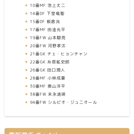
10番MF 池上丈二
14番DF 下堂竜聖
15番DF 板倉洸
17番MF 田邉光平
19番FW 山本駿亮
20番FW 河野孝汰
21番GK チェ・ヒョンチャン
22番GK 糸原鉱史郎
26番GK 田口潤人
28番MF 小林成豪
30番MF 奥山洋平
38番FW 末永透瑛
94番FW シルビオ・ジュニオール