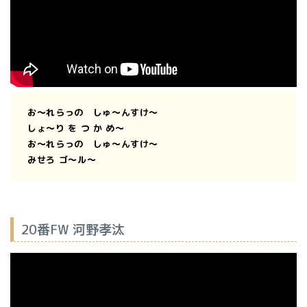
お〜れらっの しゅ〜んすけ〜
しょ〜り を
つ か め〜
お〜れらっの しゅ〜んすけ〜
みせろ ゴ〜ル〜
20番FW 河野孝汰