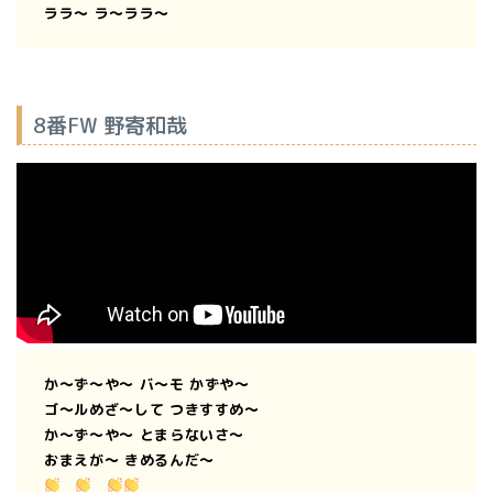
ララ〜 ラ〜ララ〜
8番FW 野寄和哉
か〜ず〜や〜 バ〜モ かずや〜
ゴ〜ルめざ〜して つきすすめ〜
か〜ず〜や〜 とまらないさ〜
おまえが〜 きめるんだ〜