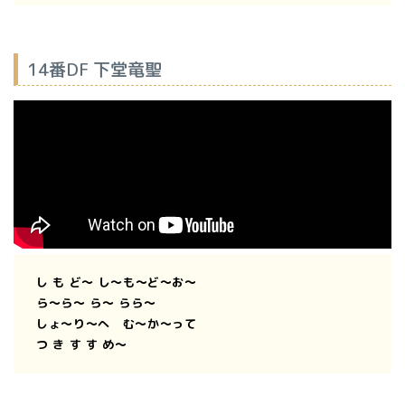
14番DF 下堂竜聖
し も ど〜 し〜も〜ど〜お〜
ら〜ら〜 ら〜 らら〜
しょ〜り〜へ む〜か〜って
つ き す す め〜